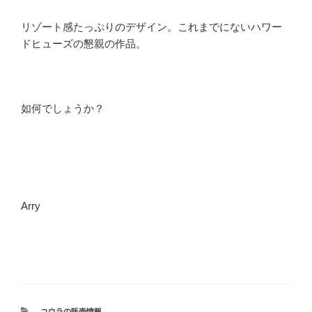
リゾート感たっぷりのデザイン。これまでにないハワー
ドヒューズの懇親の作品。
如何でしょうか？
Arry
カ
コウラの販売情報