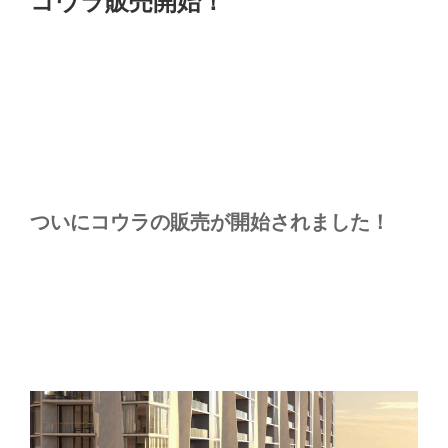
コウラ販売開始！
日:
ついにコウラの販売が開始されました！