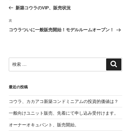
稿
去
新築コウラのVIP、販売状況
ナ
の
ビ
投
次
次
稿
ゲ
の
コウラついに一般販売開始！モデルルームオープン！
投
ー
稿
シ
ョ
ン
検
検
索
索:
最近の投稿
コウラ、カカアコ新築コンドミニアムの投資的価値は？
一般向けユニット販売、先着にて申し込み受付けます。
オーナーオキュパント、販売開始。