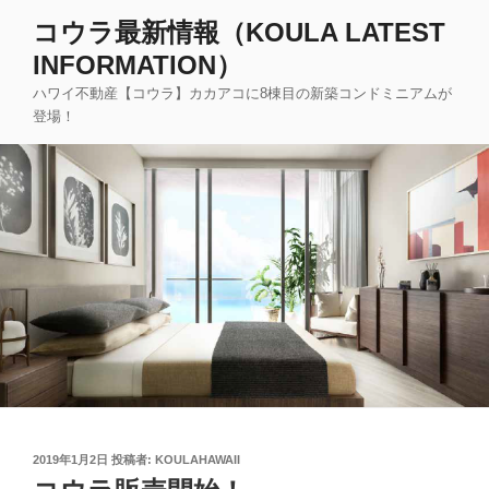
コ
コウラ最新情報（KOULA LATEST
ン
INFORMATION）
テ
ン
ハワイ不動産【コウラ】カカアコに8棟目の新築コンドミニアムが
ツ
登場！
へ
ス
キ
ッ
プ
投
2019年1月2日
投稿者:
KOULAHAWAII
稿