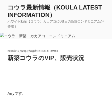
コ
コウラ最新情報（KOULA LATEST
ン
INFORMATION）
テ
ン
ハワイ不動産【コウラ】カカアコに8棟目の新築コンドミニアムが
ツ
登場！
へ
ス
キ
ッ
投
2018年12月20日
投稿者:
KOULAHAWAII
稿
新築コウラのVIP、販売状況
プ
日:
Arryです。