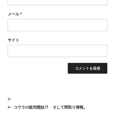
メール
*
サイト
投
過
前
稿
去
コウラの販売開始
そして間取り情報。
ナ
の