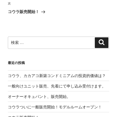
ビ
投
次
次
稿
ゲ
の
コウラ販売開始！
投
ー
稿
シ
ョ
ン
検
検
索
索:
最近の投稿
コウラ、カカアコ新築コンドミニアムの投資的価値は？
一般向けユニット販売、先着にて申し込み受付けます。
オーナーオキュパント、販売開始。
コウラついに一般販売開始！モデルルームオープン！