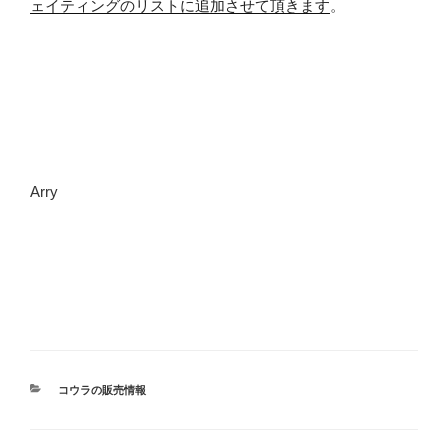
ェイティングのリストに追加させて頂きます
。
Arry
カ
コウラの販売情報
テ
ゴ
リ